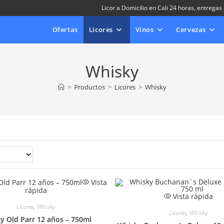
Licor a Domicilio en Cali 24 horas, entregas
Ofertas
Licores
Vinos
Cervezas
Whisky
>
Productos
>
Licores
>
Whisky
Vista
rápida
Vista rápida
Licores
,
Whisky
Licores
,
Whisky
y Old Parr 12 años – 750ml