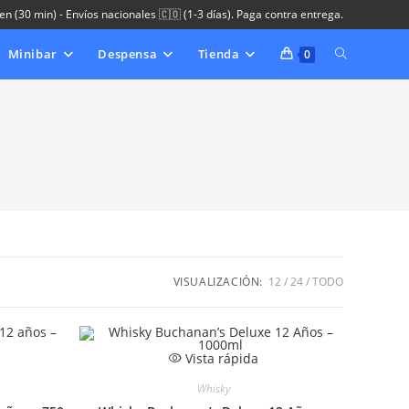
 en (30 min) - Envíos nacionales 🇨🇴 (1-3 días). Paga contra entrega.
Minibar
Despensa
Tienda
Alternar
0
búsqueda
de
la
web
VISUALIZACIÓN:
12
24
TODO
Vista rápida
Whisky