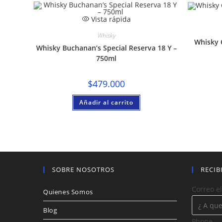
Vista rápida
Whisky
Whisky 
Whisky Buchanan’s Special Reserva 18 Y –
750ml
$
479.000
Añadir al carrito
SOBRE NOSOTROS
RECIB
Correo e
Quienes Somos
Blog
Phone