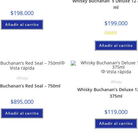
Whisky Buchanan´s Deluxe 12 
ml
$
198.000
$
199.000
Añadir al carrito
Valorado con
Añadir al carrito
5.00
de 5
Vista rápida
Vista rápida
Whisky
Whisky
Buchanan’s Red Seal – 750ml
Whisky Buchanan’s Deluxe 1
375ml
$
895.000
$
119.000
Añadir al carrito
Añadir al carrito