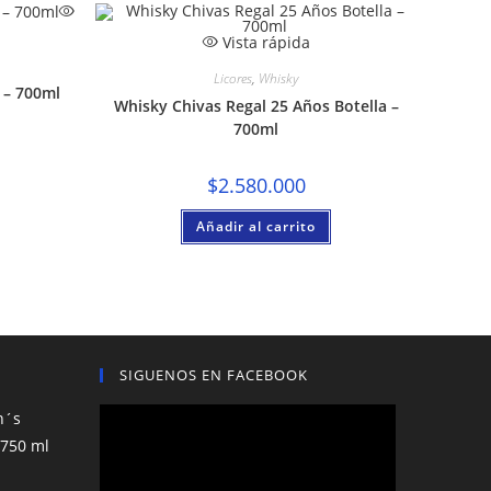
Vista rápida
Licores
,
Whisky
 – 700ml
Whisky Chivas Regal 25 Años Botella –
700ml
$
2.580.000
Añadir al carrito
SIGUENOS EN FACEBOOK
n´s
 750 ml