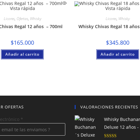
Vista rápida
Vista rápida
Licores
,
Ofertas
,
Whisky
Licores
,
Whisky
Chivas Regal 12 años – 700ml
Whisky Chivas Regal 18 años
$
165.000
$
345.800
Añadir al carrito
Añadir al carrito
IR OFERTAS
VALORACIONES RECIENTES
lectrónico
*
Whisky Buchana
Deluxe 12 años -