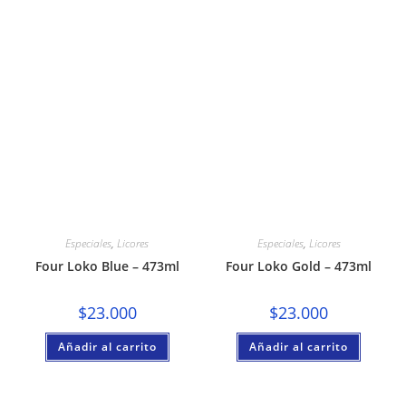
Especiales
,
Licores
Especiales
,
Licores
Four Loko Blue – 473ml
Four Loko Gold – 473ml
$
23.000
$
23.000
Añadir al carrito
Añadir al carrito