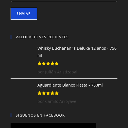
ENVIAR
VALORACIONES RECIENTES
Whisky Buchanan´s Deluxe 12 años - 750
ml
Valorado con
por Julián Aristizabal
5
de 5
Aguardiente Blanco Fiesta - 750ml
Valorado con
por Camilo Arroyave
5
de 5
SIGUENOS EN FACEBOOK