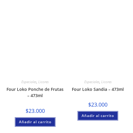
Especiales
,
Licores
Especiales
,
Licores
Four Loko Ponche de Frutas
Four Loko Sandia – 473ml
– 473ml
$
23.000
$
23.000
Añadir al carrito
Añadir al carrito