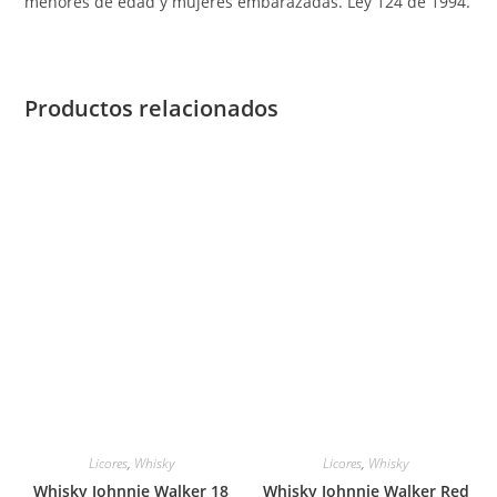
menores de edad y mujeres embarazadas. Ley 124 de 1994.
Productos relacionados
Licores
,
Whisky
Licores
,
Whisky
Whisky Johnnie Walker 18
Whisky Johnnie Walker Red