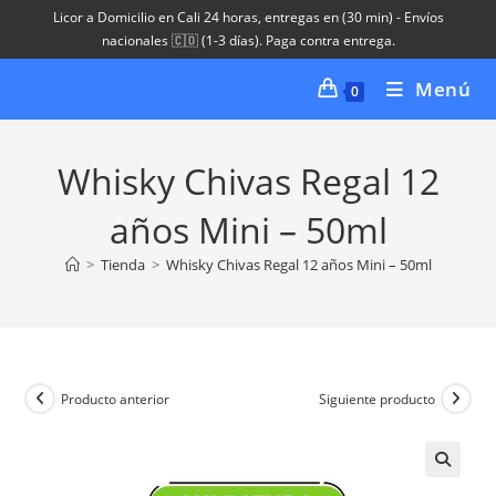
Ir
Licor a Domicilio en Cali 24 horas, entregas en (30 min) - Envíos
al
nacionales 🇨🇴 (1-3 días). Paga contra entrega.
contenido
Menú
0
Whisky Chivas Regal 12
años Mini – 50ml
>
Tienda
>
Whisky Chivas Regal 12 años Mini – 50ml
Producto anterior
Siguiente producto
🔍