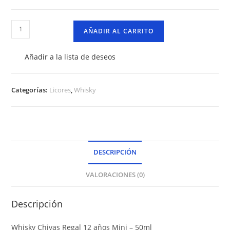
Whisky
AÑADIR AL CARRITO
Chivas
Regal
Añadir a la lista de deseos
12
años
Mini
Categorías:
Licores
,
Whisky
–
50ml
cantidad
DESCRIPCIÓN
VALORACIONES (0)
Descripción
Whisky Chivas Regal 12 años Mini – 50ml