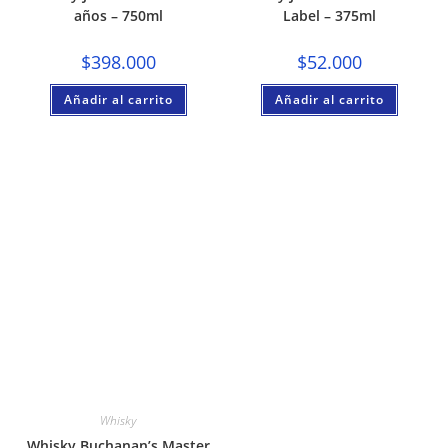
años – 750ml
Label – 375ml
$
398.000
$
52.000
Añadir al carrito
Añadir al carrito
Whisky
Whisky Buchanan’s Master