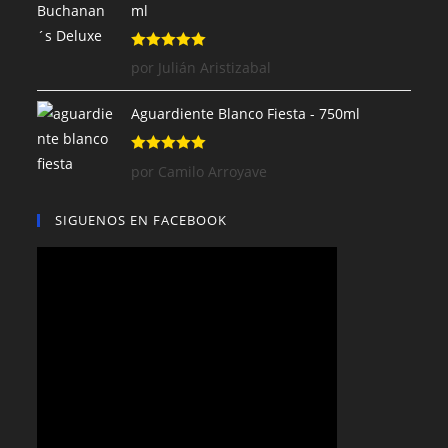
ml
Valorado con
por Julián Aristizabal
5
de 5
Aguardiente Blanco Fiesta - 750ml
Valorado con
por Camilo Arroyave
5
de 5
SIGUENOS EN FACEBOOK