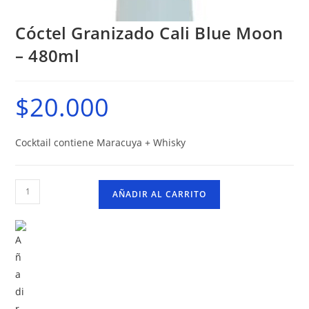
Cóctel Granizado Cali Blue Moon
– 480ml
$
20.000
Cocktail contiene Maracuya + Whisky
Cóctel
AÑADIR AL CARRITO
Granizado
Cali
Blue
Moon
-
480ml
cantidad