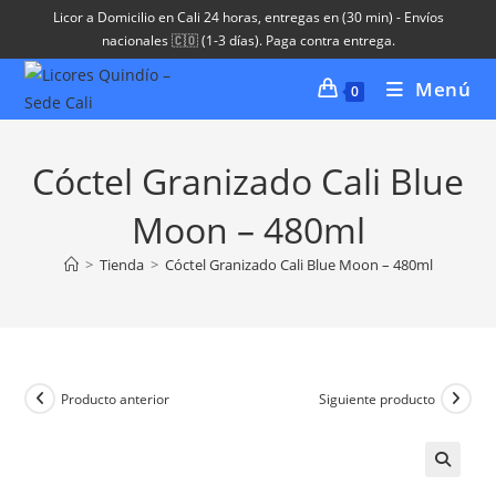
Ir
Licor a Domicilio en Cali 24 horas, entregas en (30 min) - Envíos
al
nacionales 🇨🇴 (1-3 días). Paga contra entrega.
contenido
Menú
0
Cóctel Granizado Cali Blue
Moon – 480ml
>
Tienda
>
Cóctel Granizado Cali Blue Moon – 480ml
Producto anterior
Siguiente producto
🔍