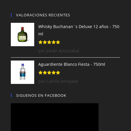
VALORACIONES RECIENTES
Whisky Buchanan´s Deluxe 12 años - 750
ml
Valorado con
por Julián Aristizabal
5
de 5
Aguardiente Blanco Fiesta - 750ml
Valorado con
por Camilo Arroyave
5
de 5
SIGUENOS EN FACEBOOK