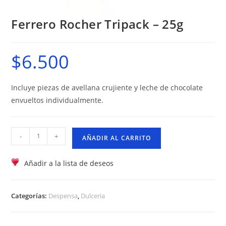
Ferrero Rocher Tripack – 25g
$
6.500
Incluye piezas de avellana crujiente y leche de chocolate
envueltos individualmente.
Ferrero
-
+
AÑADIR AL CARRITO
Rocher
Tripack
Añadir a la lista de deseos
–
25g
cantidad
Categorías:
Despensa
,
Dulceria