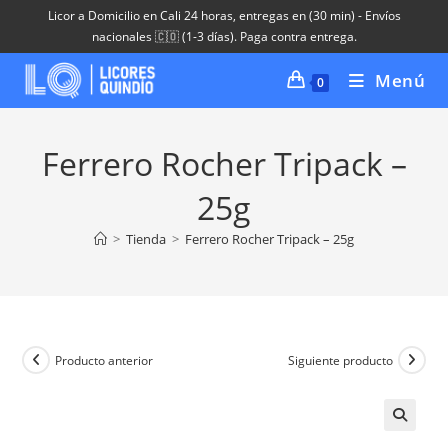
Ir
Licor a Domicilio en Cali 24 horas, entregas en (30 min) - Envíos
al
nacionales 🇨🇴 (1-3 días). Paga contra entrega.
contenido
Menú
0
Ferrero Rocher Tripack –
25g
>
Tienda
>
Ferrero Rocher Tripack – 25g
Producto anterior
Siguiente producto
🔍