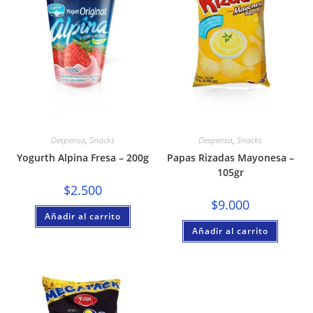
Despensa
,
Snacks
Despensa
,
Snacks
Yogurth Alpina Fresa – 200g
Papas Rizadas Mayonesa –
105gr
$
2.500
$
9.000
Añadir al carrito
Añadir al carrito