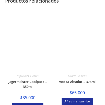
Productos relacionados
Especiales
,
Licores
Licores
,
Vodkas
Jagermeister Coolpack –
Vodka Absolut – 375ml
350ml
$
65.000
$
85.000
Añadir al carrito