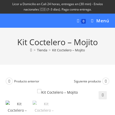
Ir
Licor a Domicilio en Cali 24 horas, entregas en (30 min) - Envíos
al
nacionales 🇨🇴 (1-3 días). Paga contra entrega.
contenido
Menú
0
Kit Coctelero – Mojito
>
Tienda
>
Kit Coctelero – Mojito
Producto anterior
Siguiente producto
🔍