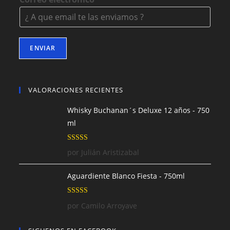
ENVIAR
VALORACIONES RECIENTES
Whisky Buchanan´s Deluxe 12 años - 750
ml
Valorado con
por Julián Aristizabal
5
de 5
Aguardiente Blanco Fiesta - 750ml
Valorado con
por Camilo Arroyave
5
de 5