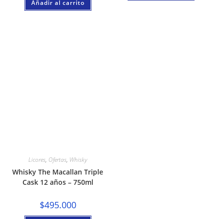
Añadir al carrito
Licores
,
Ofertas
,
Whisky
Whisky The Macallan Triple
Cask 12 años – 750ml
$
495.000