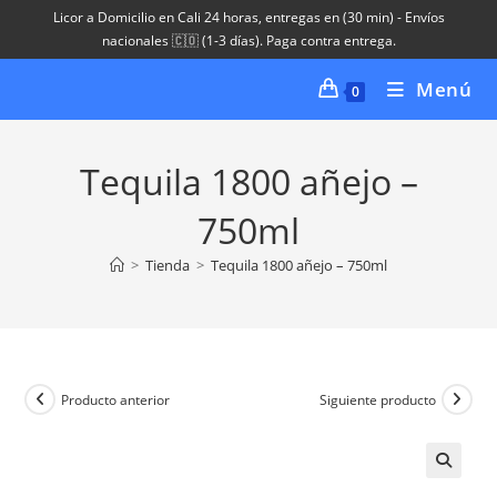
Ir
Licor a Domicilio en Cali 24 horas, entregas en (30 min) - Envíos
al
nacionales 🇨🇴 (1-3 días). Paga contra entrega.
contenido
Menú
0
Tequila 1800 añejo –
750ml
>
Tienda
>
Tequila 1800 añejo – 750ml
Producto anterior
Siguiente producto
🔍