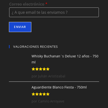
Correo electrónico
*
ENVIAR
VALORACIONES RECIENTES
Whisky Buchanan´s Deluxe 12 años - 750
ml
Valorado con
por Julián Aristizabal
5
de 5
Aguardiente Blanco Fiesta - 750ml
Valorado con
por Camilo Arroyave
5
de 5