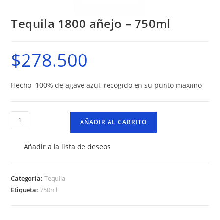
Tequila 1800 añejo – 750ml
$
278.500
Hecho 100% de agave azul, recogido en su punto máximo
Tequila
AÑADIR AL CARRITO
1800
añejo
Añadir a la lista de deseos
-
750ml
cantidad
Categoría:
Tequila
Etiqueta:
750ml