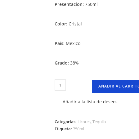
Presentacion:
750ml
Color:
Cristal
País:
Mexico
Grado:
38%
Tequila
AÑADIR AL CARRIT
Don
Julio
Añadir a la lista de deseos
Blanco
–
750ml
Categorías:
Licores
,
Tequila
Etiqueta:
750ml
cantidad