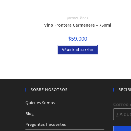
Jovenes
,
Vinos
Vino Frontera Carmenere – 750ml
$
59.000
Añadir al carrito
SOBRE NOSOTROS
RECIB
Quienes Somos
Correo 
Blog
Preguntas frecuentes