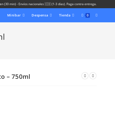
 en (30 min) - Envíos nacionales 🇨🇴 (1-3 días). Paga contra entrega.
Alternar
Minibar
Despensa
Tienda
0
búsqueda
ml
de
la
web
co – 750ml