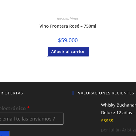
Jovenes
,
Vinos
Vino Frontera Rosé – 750ml
$
59.000
Añadir al carrito
IR OFERTAS
VALORACIONES RECIENTES
Whisky Buchana
electrónico
*
Deluxe 12 años -
Valorado con
por Julián Aristiz
5
de 5