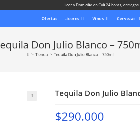
Licor a Domicilio en Cali 24 horas, entregas
Ofertas
Licores
Vinos
Cervezas
equila Don Julio Blanco – 750
>
Tienda
>
Tequila Don Julio Blanco – 750ml
Tequila Don Julio Blan
🔍
$
290.000