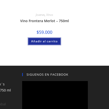
Jovenes
,
Vinos
Vino Frontera Merlot – 750ml
$
59.000
Añadir al carrito
SIGUENOS EN FACEBOOK
n´s
 750 ml
abal