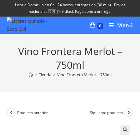
Ir
Licor a Domicilio en Cali 24 horas, entregas en (30 min) - Envíos
al
nacionales 🇨🇴 (1-3 días). Paga contra entrega.
contenido
Menú
0
Vino Frontera Merlot –
750ml
>
Tienda
>
Vino Frontera Merlot – 750ml
Producto anterior
Siguiente producto
🔍