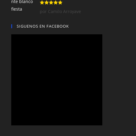
Valorado con
por Camilo Arroyave
5
de 5
SIGUENOS EN FACEBOOK