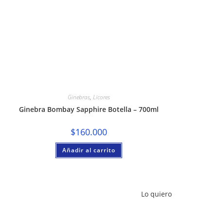
Ginebras
,
Licores
Ginebra Bombay Sapphire Botella – 700ml
$
160.000
Añadir al carrito
Lo quiero