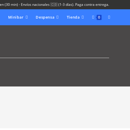
 en (30 min) - Envíos nacionales 🇨🇴 (1-3 días). Paga contra entrega.
Minibar
Despensa
Tienda
Alternar
0
búsqueda
de
la
web