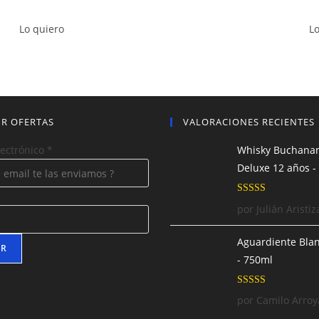
Lo quiero
Lo
IR OFERTAS
VALORACIONES RECIENTES
lectrónico
*
Whisky Buchana
Deluxe 12 años -
Valorado con
por Julián Aristiz
5
de 5
Aguardiente Blan
AR
- 750ml
Valorado con
por Camilo Arroy
5
de 5