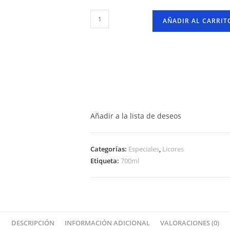
Jagermeister
AÑADIR AL CARRIT
Botella
–
700ml
cantidad
Añadir a la lista de deseos
Categorías:
Especiales
,
Licores
Etiqueta:
700ml
DESCRIPCIÓN
INFORMACIÓN ADICIONAL
VALORACIONES (0)