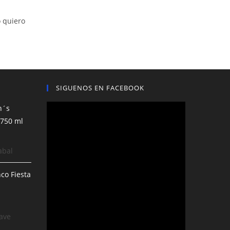
 quiero
SIGUENOS EN FACEBOOK
n´s
 750 ml
abal
co Fiesta
ave