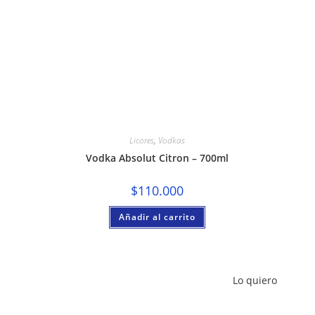
Licores
,
Vodkas
Vodka Absolut Citron – 700ml
$
110.000
Añadir al carrito
Lo quiero