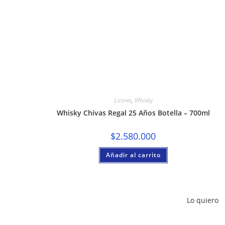
Licores
,
Whisky
Whisky Chivas Regal 25 Años Botella – 700ml
$
2.580.000
Añadir al carrito
Lo quiero