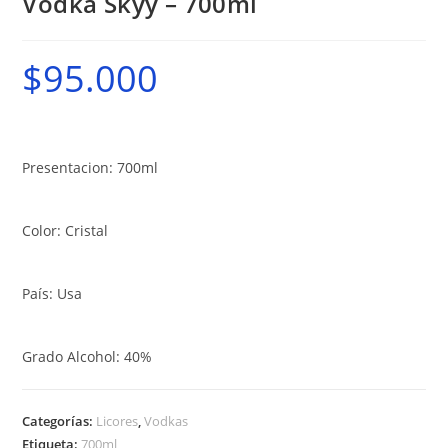
Vodka Skyy – 700ml
$
95.000
Presentacion: 700ml
Color: Cristal
País: Usa
Grado Alcohol: 40%
Categorías:
Licores
,
Vodkas
Etiqueta:
700ml