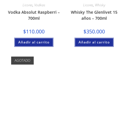
Licores
,
Vodkas
Licores
,
Whisky
Vodka Absolut Raspberri –
Whisky The Glenlivet 15
700ml
años – 700ml
$
110.000
$
350.000
Añadir al carrito
Añadir al carrito
AGOTADO