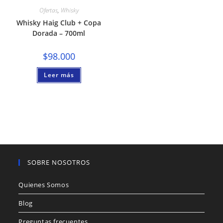
Ofertas
,
Whisky
Whisky Haig Club + Copa
Dorada – 700ml
$
98.000
Leer más
SOBRE NOSOTROS
Quienes Somos
Blog
Preguntas frecuentes