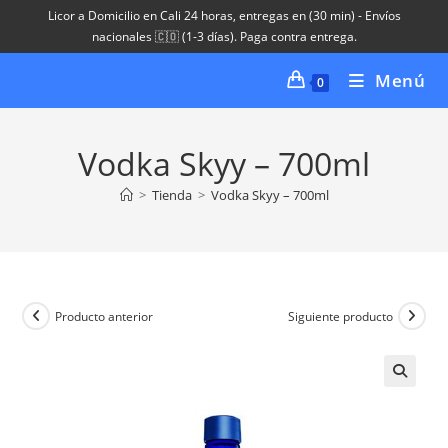
Ir
Licor a Domicilio en Cali 24 horas, entregas en (30 min) - Envíos
al
nacionales 🇨🇴 (1-3 días). Paga contra entrega.
contenido
Menú
0
Vodka Skyy – 700ml
>
Tienda
>
Vodka Skyy – 700ml
Producto anterior
Siguiente producto
🔍